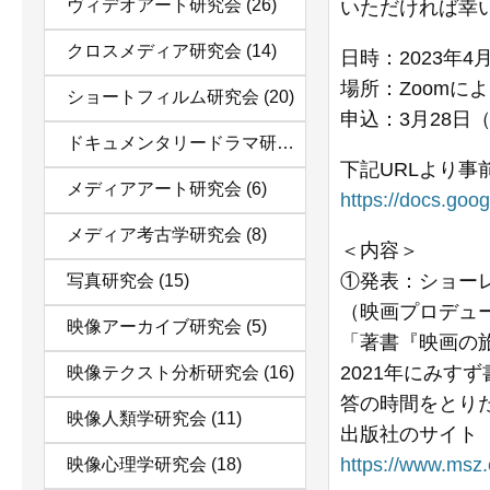
ヴィデオアート研究会
(26)
いただければ幸
クロスメディア研究会
(14)
日時：2023年4
場所：Zoomに
ショートフィルム研究会
(20)
申込：3月28日
ドキュメンタリードラマ研究会
(12)
下記URLより事
メディアアート研究会
(6)
https://docs.g
メディア考古学研究会
(8)
＜内容＞
①発表：ショー
写真研究会
(15)
（映画プロデュ
映像アーカイブ研究会
(5)
「著書『映画の
2021年にみ
映像テクスト分析研究会
(16)
答の時間をとり
映像人類学研究会
(11)
出版社のサイト
https://www.msz.
映像心理学研究会
(18)