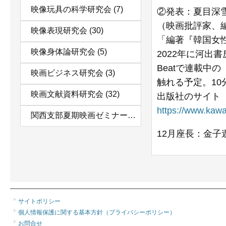
映像玩具の科学研究会
(7)
②発表：夏目深
（映画批評家、
映像表現研究会
(30)
「編著『韓国女
映像身体論研究会
(5)
2022年に河出
Beatで連載中
映画ビジネス研究会
(3)
触れる予定。1
映画文献資料研究会
(32)
出版社のサイト
https://www.kaw
関西支部夏期映画ゼミナール
(11)
12月座長：金子
サイトポリシー
個人情報保護に関する基本方針（プライバシーポリシー）
お問合せ