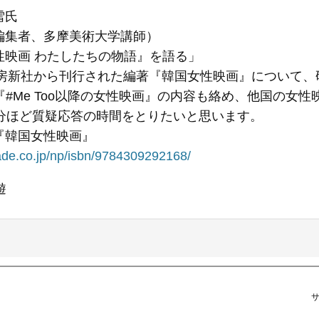
雪氏
編集者、多摩美術大学講師）
性映画 わたしたちの物語』を語る」
書房新社から刊行された編著『韓国女性映画』について、研究
の『#Me Too以降の女性映画』の内容も絡め、他国の
0分ほど質疑応答の時間をとりたいと思います。
『韓国女性映画』
ade.co.jp/np/isbn/9784309292168/
遊
サ