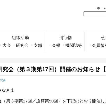
ホー
組織活動
刊行物
会
大会
研究会
支部
会報
機関誌等
会員情
究会（第３期第17回）開催のお知らせ【
究会
みなさま
会（第３期第17回／通算第50回）を下記のとおり開催