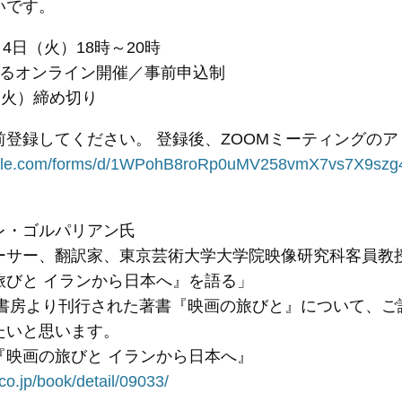
いです。
月4日（火）18時～20時
よるオンライン開催／事前申込制
（火）締め切り
前登録してください。 登録後、ZOOMミーティングの
oogle.com/forms/d/1WPohB8roRp0uMV258vmX7vs7X9szg4
レ・ゴルパリアン氏
ーサー、翻訳家、東京芸術大学大学院映像研究科客員教
旅びと イランから日本へ』を語る」
すず書房より刊行された著書『映画の旅びと』について、ご
たいと思います。
『映画の旅びと イランから日本へ』
co.jp/book/detail/09033/