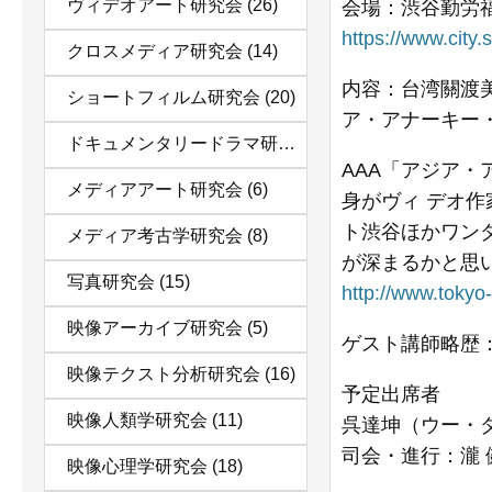
ヴィデオアート研究会
(26)
会場：渋谷勤労福
https://www.city.
クロスメディア研究会
(14)
内容：台湾關渡
ショートフィルム研究会
(20)
ア・アナーキー
ドキュメンタリードラマ研究会
(12)
AAA「アジア
メディアアート研究会
(6)
身がヴィ デオ
ト渋谷ほかワン
メディア考古学研究会
(8)
が深まるかと思
写真研究会
(15)
http://www.tokyo
映像アーカイブ研究会
(5)
ゲスト講師略
映像テクスト分析研究会
(16)
予定出席者
映像人類学研究会
(11)
呉達坤（ウー・
司会・進行：瀧
映像心理学研究会
(18)