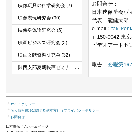
お問合せ：
映像玩具の科学研究会
(7)
日本映像学会ヴ
映像表現研究会
(30)
代表 瀧健太郎
e-mail：
taki.ken
映像身体論研究会
(5)
〒150-0042 
映画ビジネス研究会
(3)
ビデオアートセ
映画文献資料研究会
(32)
報告：
会報第16
関西支部夏期映画ゼミナール
(11)
サイトポリシー
個人情報保護に関する基本方針（プライバシーポリシー）
お問合せ
日本映像学会ホームページ