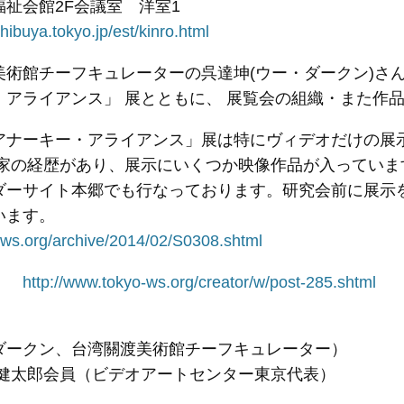
祉会館2F会議室 洋室1
shibuya.tokyo.jp/est/kinro.html
美術館チーフキュレーターの呉達坤(ウー・ダークン)さ
・アライアンス」 展とともに、 展覧会の組織・また作
・アナーキー・アライアンス」展は特にヴィデオだけの展
作家の経歴があり、展示にいくつか映像作品が入っていま
ダーサイト本郷でも行なっております。研究会前に展示
います。
-ws.org/archive/2014/02/S0308.shtml
歴：
http://www.tokyo-ws.org/creator/w/post-285.shtml
ダークン、台湾關渡美術館チーフキュレーター）
 健太郎会員（ビデオアートセンター東京代表）