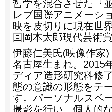
哲学を混合させた『並ん
レブ国際アニメーシ
映を皮切りに現在世界
回岡本太郎現代芸術
伊藤仁美氏(映像作家)
名古屋生まれ。201
ディア造形研究科修
態の意識の形態をテ
す。パーソナルスペ
撮影を行い、個人的