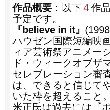
作品概要
：以下
４
作
予定です。
『believe in it』
(199
ハウゼン国際短編映
ィア芸術祭アニメー
ド・ウィークオブザ
セレブレーション審
は、できると信じて
いた枠を超えること
米正氏は過去には『