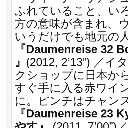
ふれていること、い
方の意味が含まれ、
いうだけでも地元の
『Daumenreise 32 Bolo
』
(2012, 2’13”
クショップに日本か
すぐ手に入る赤ワイ
に。ピンチはチャン
『Daumenreise 2
やす』
(2011, 7’