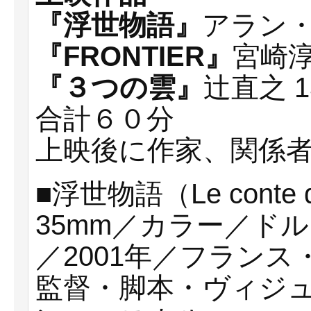
『浮世物語』
アラン・
『FRONTIER』
宮崎淳
『３つの雲』
辻直之 1
合計６０分
上映後に作家、関係
■浮世物語（Le conte du
35mm／カラー／ドルビ
／2001年／フランス
監督・脚本・ヴィジ