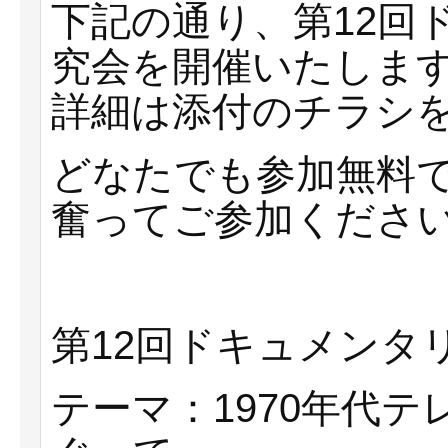
下記の通り、第12回
究会を開催いたしま
詳細は添付のチラシ
どなたでも参加無料
奮ってご参加くださ
第12回ドキュメンタ
テーマ：1970年代