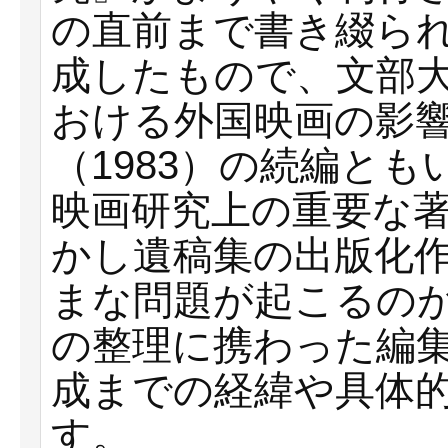
の直前まで書き綴ら
成したもので、文部
おける外国映画の影
（1983）の続編と
映画研究上の重要な
かし遺稿集の出版化
まな問題が起こるの
の整理に携わった編
成までの経緯や具体
す。