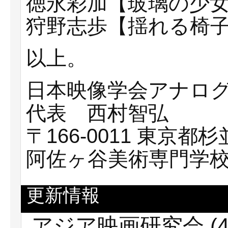
徳永彩加【玻璃の少
狩野志歩【揺れる椅
以上。
日本映像学会アナロ
代表 西村智弘
〒166-0011 東京都杉
阿佐ヶ谷美術専門学
更新情報
アジア映画研究会
(4