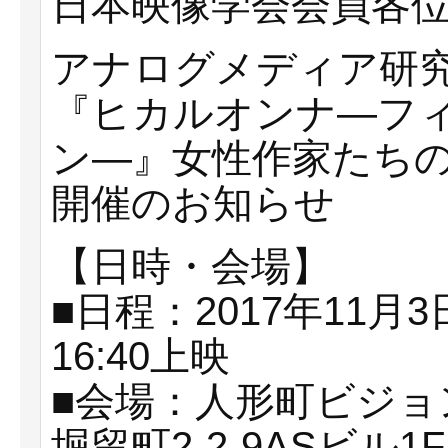
日本映像学会会員各
アナログメディア研
『ヒカルオンナ―フ
ン―』女性作家たち
開催のお知らせ
【日時・会場】
■日程：2017年11月
16:40上映
■会場：人形町ビジョ
堀留町2-2-9ASビル1F