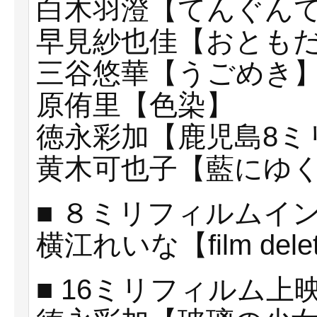
白木羽澄【てんぐん
早見紗也佳【おとも
三谷悠華【うごめき
原侑里【色染】
徳永彩加【鹿児島8ミ
黄木可也子【藍にゆ
■ ８ミリフィルムイ
横江れいな【film dele
■ 16ミリフィルム上