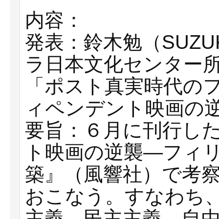
内容：
発表：鈴木勉（SUZU
ラ日本文化センター
「ポスト真実時代のフ
ィペンデント映画の
要旨：６月に刊行し
ト映画の逆襲―フィ
築』（風響社）で考
おこなう。すなわち
主義、民主主義、自