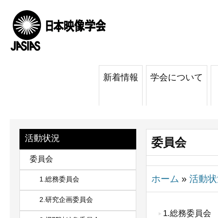
新着情報
学会について
活動状況
委員会
委員会
ホーム
»
活動状
1.総務委員会
2.研究企画委員会
1.総務委員会