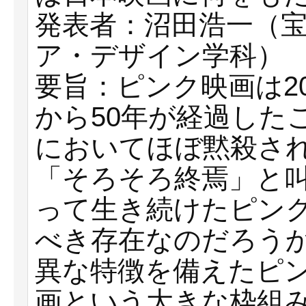
発表者：沼田浩一（
ア・デザイン学科）
要旨：ピンク映画は20
から50年が経過した
においてほぼ黙殺さ
「そろそろ終焉」と
って生き続けたピン
べき存在なのだろう
異な特徴を備えたピ
画という大きな枠組