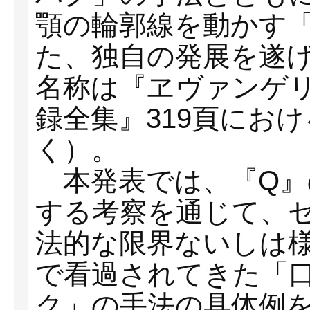
顎の輪郭線を動かす
た、独自の発展を遂
名称は『ヱヴァンゲ
録全集』319頁にお
く）。
本発表では、『Q』
する考察を通じて、
法的な限界ないしは
で看過されてきた「
ク」の手法の具体例