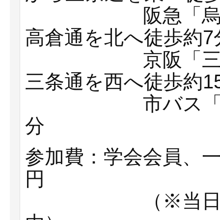
阪急「烏丸駅」
高倉通を北へ徒歩約
京阪「三条駅」
三条通を西へ徒歩約1
市バス「堺町御
分
参加費：学会会員、一
円
（※当日券でそ