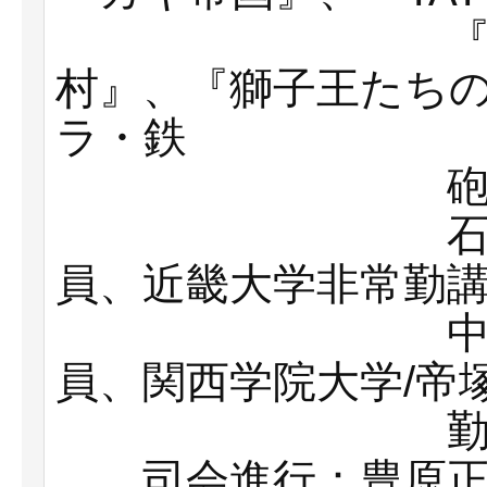
『人魚伝説
村』、『獅子王たち
ラ・鉄
砲玉ぴゅー
石塚洋史（
員、近畿大学非常勤
中村聡史（
員、関西学院大学/帝
勤講師
司会進行：豊原正智