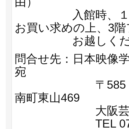
由）
入館時、１階にて
お買い求めの上、3階
お越しくださ
問合せ先：日本映像
宛
〒585－855
南町東山469
大阪芸術大学
TEL 0721(93