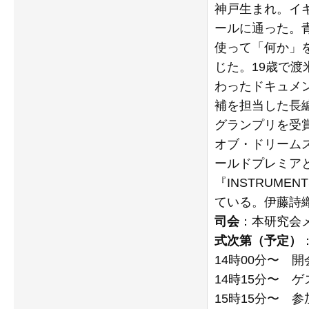
神戸生まれ。イ
ールに通った。
使って「何か」
じた。19歳で
わったドキュメ
補を担当した長編ド
グランプリを受賞
オブ・ドリームス
ールドプレミア
『INSTRUME
ている。伊藤詩織
司会
：本研究会
式次第（予定）
14時00分〜 
14時15分〜 
15時15分〜 