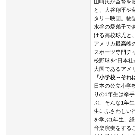
山崎氏が監督を
と、大谷翔平や
タリー映画。物
水谷の愛弟子で
ける高校球児と
アメリカ最高峰の
スポーツ専門チ
校野球を“⽇本
⼤国であるアメ
『小学校～それは
日本の公立小学
りの1年生は挙
ぶ。そんな1年
生にふさわしい
を学ぶ1年生、
音楽演奏をするこ