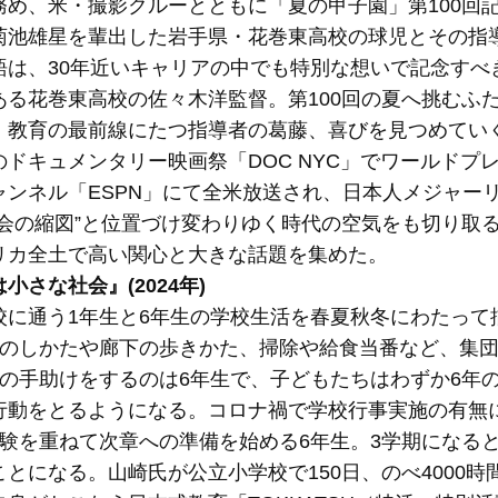
務め、米・撮影クルーとともに「夏の甲子園」第100回
菊池雄星を輩出した岩手県・花巻東高校の球児とその指
語は、30年近いキャリアの中でも特別な想いで記念すべ
ある花巻東高校の佐々木洋監督。第100回の夏へ挑むふ
、教育の最前線にたつ指導者の葛藤、喜びを見つめていく。
ドキュメンタリー映画祭「DOC NYC」でワールドプレ
ャンネル「ESPN」にて全米放送され、⽇本人メジャーリ
社会の縮図”と位置づけ変わりゆく時代の空気をも切り取
リカ全⼟で⾼い関心と⼤きな話題を集めた。
小さな社会』(2024年)
校に通う1年生と6年生の学校生活を春夏秋冬にわたって
手のしかたや廊下の歩きかた、掃除や給食当番など、集
生の手助けをするのは6年生で、子どもたちはわずか6年
行動をとるようになる。コロナ禍で学校行事実施の有無
経験を重ねて次章への準備を始める6年生。3学期になる
とになる。山崎氏が公立小学校で150日、のべ4000