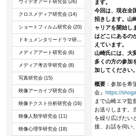
ヴィデオアート研究会
(26)
ます。
今回は、現在全
クロスメディア研究会
(14)
招きします。山
ショートフィルム研究会
(20)
ャリアを開始し
はどこにあるの
ドキュメンタリードラマ研究会
(12)
えています。
メディアアート研究会
(6)
山崎氏には、大
多くの方の参加
メディア考古学研究会
(8)
加してください
写真研究会
(15)
概要
：参加を希
映像アーカイブ研究会
(5)
会』
https://shog
まで山崎エマ監
映像テクスト分析研究会
(16)
お送りします。
映像人類学研究会
(11)
を繰り広げたい
接、お話を伺い
映像心理学研究会
(18)