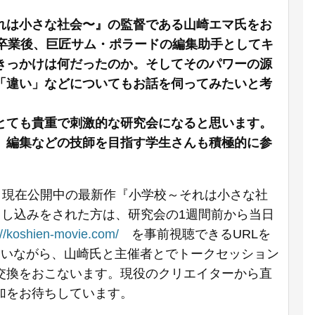
れは小さな社会〜』の監督である山崎エマ氏をお
卒業後、巨匠サム・ポラードの編集助手としてキ
きっかけは何だったのか。そしてそのパワーの源
「違い」などについてもお話を伺ってみたいと考
とても貴重で刺激的な研究会になると思います。
、編集などの技師を目指す学生さんも積極的に参
、現在公開中の最新作『小学校～それは小さな社
し込みをされた方は、研究会の1週間前から当日
://koshien-movie.com/
を事前視聴できるURLを
伺いながら、山崎氏と主催者とでトークセッション
交換をおこないます。現役のクリエイターから直
加をお待ちしています。