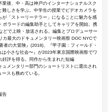
卒業後、中・高は神戸のインターナショナルスク
と難しさを学ぶ。中学生の授業でビデオカメラを
らが「ストーリーテラー」になることに魅力を感
・ポラードの編集助手としてキャリアを開始。携
Oなどで上映・放送される。編集とプロデューサー
メリカ最大のドキュメンタリー映画祭 DOC NYCで
者の大冒険』(2018)、『甲子園：フィールド・
れは小さな社会〜』が2023年東京国際映画祭でワ
れ好評を得る。同作から生まれた短編
ー賞短編ドキュメンタリー部門のショートリストに選出され
ロデュースも務めている。
報告