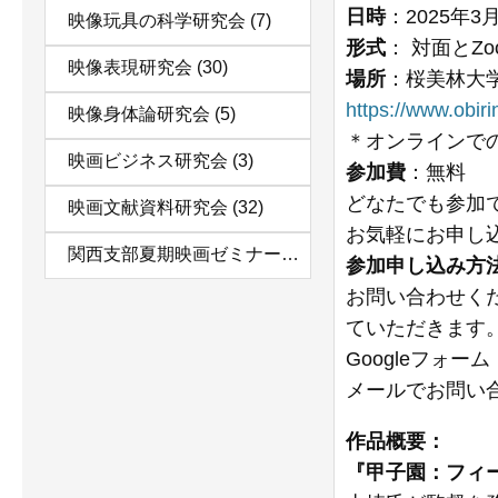
日時
：2025年3
映像玩具の科学研究会
(7)
形式
： 対面とZ
映像表現研究会
(30)
場所
：桜美林大学
https://www.obir
映像身体論研究会
(5)
＊オンラインで
映画ビジネス研究会
(3)
参加費
：無料
どなたでも参加
映画文献資料研究会
(32)
お気軽にお申し
関西支部夏期映画ゼミナール
(11)
参加申し込み方
お問い合わせく
ていただきます
Googleフォーム
メールでお問い合わせ:v
作品概要：
『甲子園：フィー