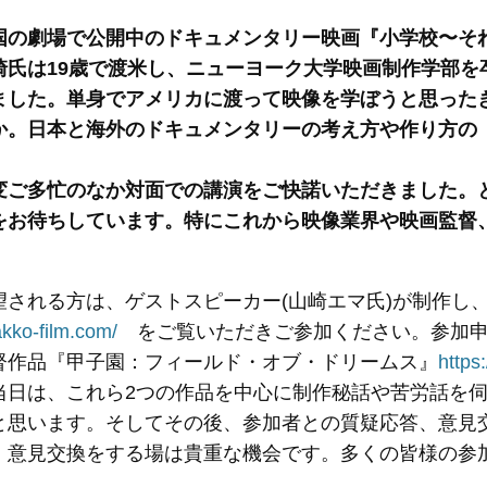
国の劇場で公開中のドキュメンタリー映画『小学校〜そ
崎氏は19歳で渡米し、ニューヨーク大学映画制作学部を
ました。単身でアメリカに渡って映像を学ぼうと思った
か。日本と海外のドキュメンタリーの考え方や作り方の
変ご多忙のなか対面での講演をご快諾いただきました。
をお待ちしています。特にこれから映像業界や映画監督
。
望される方は、ゲストスピーカー(山崎エマ氏)が制作し
akko-film.com/
をご覧いただきご参加ください。参加申
督作品『甲子園：フィールド・オブ・ドリームス』
https
当日は、これら2つの作品を中心に制作秘話や苦労話を
と思います。そしてその後、参加者との質疑応答、意見
、意見交換をする場は貴重な機会です。多くの皆様の参