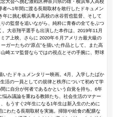
記念大会へ挑む激戦区神奈川県の雄・横浜隼人高校
導者へ1年間に渡る⻑期取材を敢行したドキュメン
き年に挑む横浜隼人高校の水谷哲也監督、そして
たりの監督を追いながら、純粋に青春の全てをぶつ
大谷翔平選手も出演した本作は、2019年11月
ミア上映、さらに 2020年６月アメリカ最大級の
ーガーたちの“原点”を描いた作品として、また⾼
る山崎エマ監督ならではの視点とその⼿腕に、野球
描いたドキュメンタリー映画。4月、入学したばか
団生活の一員としての規律と秩序について初めて学
の間に自分が何者であるかという自覚を持ち、6年
に悩み議論を重ねる教師たち、社会生活のマナー
と、もうすぐ2年生になる1年生は新入生のために
時間にわたる長期取材を実施。掃除や給食の配膳な