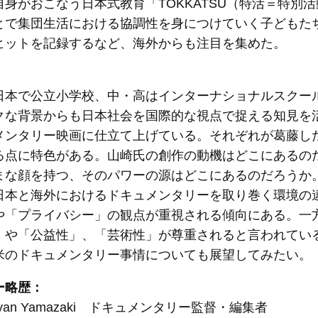
自身がおこなう日本式教育「TOKKATSU（特活＝特別
とで集団生活における協調性を身につけていく子どもた
ヒットを記録するなど、海外からも注目を集めた。
日本で公立小学校、中・高はインターナショナルスクー
クな背景からも日本社会を国際的な視点で捉える知見を
メンタリー映画に仕立て上げている。それぞれが葛藤し
る点に特色がある。山崎氏の創作の動機はどこにあるの
まな顔を持つ、そのパワーの源はどこにあるのだろうか
日本と海外におけるドキュメンタリーを取り巻く環境の
や「プライバシー」の観点が重視される傾向にある。一
」や「公益性」、「芸術性」が尊重されると言われてい
米のドキュメンタリー事情についても展望してみたい。
ー略歴：
Ryan Yamazaki ドキュメンタリー監督・編集者