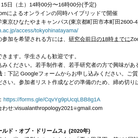
月15日（土）14時00分〜16時00分(予定)
oomによるオンラインの同時ハイブリッドで開催
東京ひなたやまキャンパス(東京都町田市本町田2600-4
in.ac.jp/access/tokyohinatayama/
の参加を希望される方には、
研究会前日の18時までに
Z
できます。学生さんも歓迎です。
込みください。若手制作者、若手研究者の方で興味があ
法
：下記 Googleフォームからお申し込みください。
ださい。参加者リスト作成などの準備のため、締め切り
。
：
https://forms.gle/CqvYg9pUcqLBB8g1A
isualanthropology2021
gmail.com
ルド・オブ・ドリームス』(2020年)