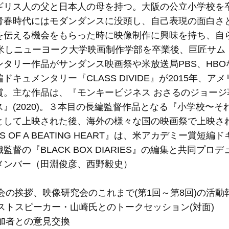
ギリス人の父と日本人の母を持つ。大阪の公立小学校を
青春時代にはモダンダンスに没頭し、自己表現の面白さ
を伝える機会をもらった時に映像制作に興味を持ち、自
渡米しニューヨーク大学映画制作学部を卒業後、巨匠サム
ンタリー作品がサンダンス映画祭や米放送局PBS、HB
キュメンタリー『CLASS DIVIDE』が2015年、ア
。主な作品は、『モンキービジネス おさるのジョージ著
』(2020)。３本目の長編監督作品となる『小学校〜そ
として上映された後、海外の様々な国の映画祭で上映さ
NTS OF A BEATING HEART』は、米アカデミ
監督の『BLACK BOX DIARIES』の編集と共同プ
メンバー（田淵俊彦、西野毅史）
：
開会の挨拶、映像研究会のこれまで(第1回～第8回)の活動
ゲストスピーカー・山崎氏とのトークセッション(対面)
参加者との意見交換