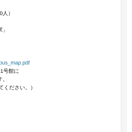
0人）
駅」
mpus_map.pdf
1号館に
す。
けてください。）