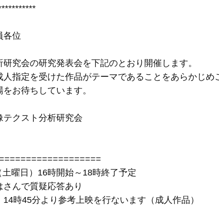
***********
員各位
析研究会の研究発表会を下記のとおり開催します。
成人指定を受けた作品がテーマであることをあらかじめ
場をお待ちしています。
像テクスト分析研究会
===================
日（土曜日）16時開始～18時終了予定
はさんで質疑応答あり
14時45分より参考上映を行ないます（成人作品）