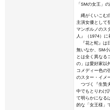
「SMの女王」
縄がくいこむ白
主演女優として
マンポルノのス
人』（1974
『花と蛇』は日
無いなか、SM
とは全く異なる
の」は愛好家以
コメディー色の
のスター・イメ
つづく『生贄夫
中でもとりわけ
て明らかになる
的な「女王様」