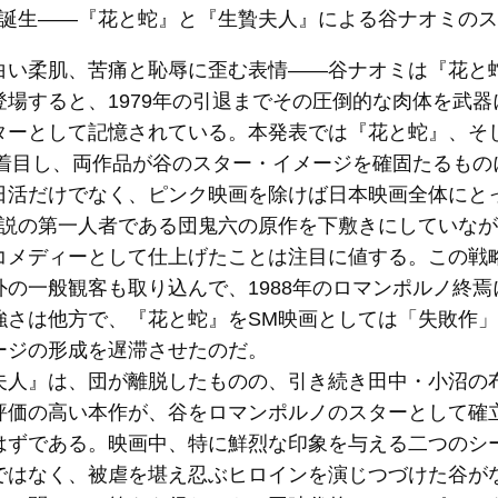
の誕生――『花と蛇』と『生贄夫人』による谷ナオミの
い柔肌、苦痛と恥辱に歪む表情――谷ナオミは『花と蛇
登場すると、1979年の引退までその圧倒的な肉体を武
ターとして記憶されている。本発表では『花と蛇』、そ
）に着目し、両作品が谷のスター・イメージを確固たるも
活だけでなく、ピンク映画を除けば日本映画全体にとっ
小説の第一人者である団鬼六の原作を下敷きにしていな
コメディーとして仕上げたことは注目に値する。この戦
外の一般観客も取り込んで、1988年のロマンポルノ終
強さは他方で、『花と蛇』をSM映画としては「失敗作
ージの形成を遅滞させたのだ。
人』は、団が離脱したものの、引き続き田中・小沼の布
評価の高い本作が、谷をロマンポルノのスターとして確
はずである。映画中、特に鮮烈な印象を与える二つのシ
ではなく、被虐を堪え忍ぶヒロインを演じつづけた谷が