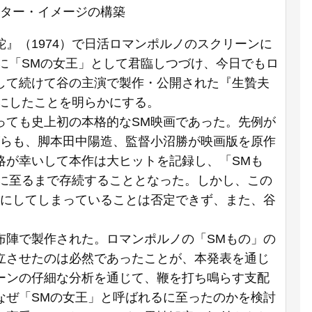
スター・イメージの構築
』（1974）で日活ロマンポルノのスクリーンに
器に「SMの女王」として君臨しつづけ、今日でもロ
して続けて谷の主演で製作・公開された『生贄夫
のにしたことを明らかにする。
ても史上初の本格的なSM映画であった。先例が
がらも、脚本田中陽造、監督小沼勝が映画版を原作
略が幸いして本作は大ヒットを記録し、「SMも
焉に至るまで存続することとなった。しかし、この
」にしてしまっていることは否定できず、また、谷
陣で製作された。ロマンポルノの「SMもの」の
立させたのは必然であったことが、本発表を通じ
ーンの仔細な分析を通じて、鞭を打ち鳴らす支配
なぜ「SMの女王」と呼ばれるに至ったのかを検討