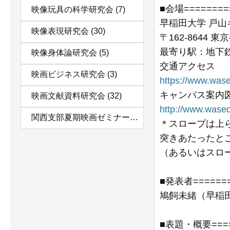
■会場========
映像玩具の科学研究会
(7)
早稲田大学 戸山
映像表現研究会
(30)
〒162-8644 東
最寄り駅：地下
映像身体論研究会
(5)
交通アクセス
映画ビジネス研究会
(3)
https://www.was
キャンパス案内
映画文献資料研究会
(32)
http://www.wase
関西支部夏期映画ゼミナール
(11)
＊スロープは上
突きあたったと
（あるいはスロ
■発表者=======
鳩飼未緒（早稲
■表題・概要=====