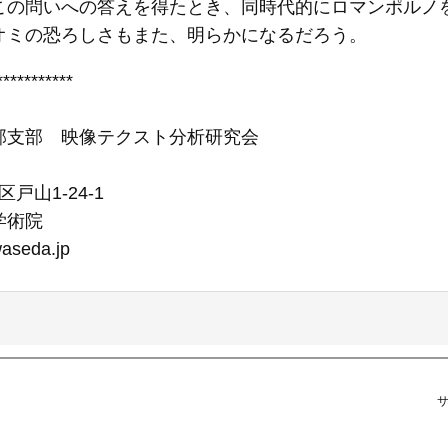
この問いへの答えを得たとき、同時代的にロマンポルノ
オミの恐ろしさもまた、明らかになるだろう。
***********
部支部 映像テクスト分析研究会
宿区戸山1-24-1
学術院
)waseda.jp
サ