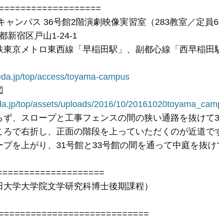
===================
キャンパス 36号館2階演劇映像実習室（283教室／定員6
京都新宿区戸山1-24-1
鉄東京メトロ東西線「早稲田駅」、副都心線「西早稲田
eda.jp/top/access/toyama-campus
図
da.jp/top/assets/uploads/2016/10/20161020toyama_ca
らず、スロープと工事フェンスの間の狭い通路を抜けて3
ころで右折し、正面の階段を上っていただくのが近道で
ープを上がり、31号館と33号館の間を通って中庭を抜
===================
田大学大学院文学研究科博士後期課程）
==========================