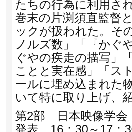
たちの行為に利用さ
巻末の片渕須直監督
ックが扱われた。そ
ノルズ数」「『かぐ
ぐやの疾走の描写」
ことと実在感」「ス
ールに埋め込まれた
いて特に取り上げ、
第2部 日本映像学会
発表 16：30～17