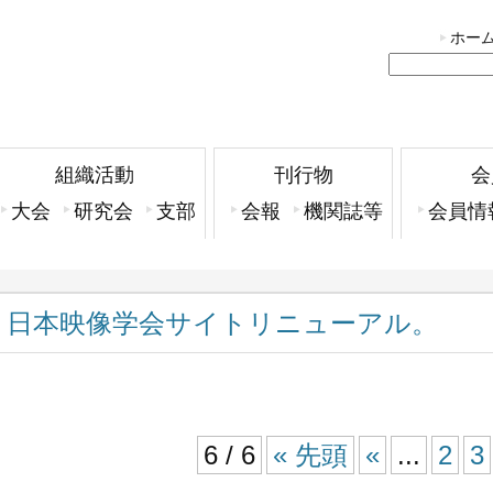
ホー
組織活動
刊行物
会
大会
研究会
支部
会報
機関誌等
会員情
日本映像学会サイトリニューアル。
6 / 6
« 先頭
«
...
2
3