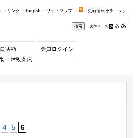
ム
リンク
English
サイトマップ
←更新情報をチェック
あ
あ
文字サイズ
あ
員活動
会員ログイン
報
活動案内
4
5
6