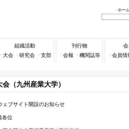
ホー
組織活動
刊行物
会
大会
研究会
支部
会報
機関誌等
会員情
大会（九州産業大学）
会ウェブサイト開設のお知らせ
員各位