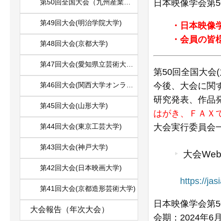
第50回全国大会（九州産業大学）
日本映像学会第5
第49回大会(明治学院大学)
・日本映像学会
・会員の皆様に
第48回大会(京都大学)
第47回大会(愛知県立芸術大学オンライン開催)
第50回全国大会
第46回大会(関西大学オンライン開催)
今後、大会に関
研究発表、作品
第45回大会(山形大学)
はがき、ＦＡＸ
第44回大会(東京工芸大学)
大会実行委員会
第43回大会(神戸大学)
大会We
第42回大会(日本映画大学)
https://jasias
第41回大会(京都造形芸術大学)
日本映像学会第5
大会報告（年次大会）
会期：2024年6月