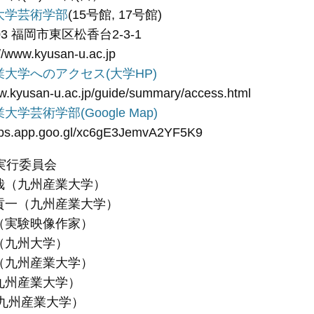
大学芸術学部
(15号館, 17号館)
 福岡市東区松香台2-3-1
ww.kyusan-u.ac.jp
大学へのアクセス(大学HP)
usan-u.ac.jp/guide/summary/access.html
大学芸術学部(Google Map)
app.goo.gl/xc6gE3JemvA2YF5K9
実行委員会
哉（九州産業大学）
貢一（九州産業大学）
（実験映像作家）
（九州大学）
（九州産業大学）
九州産業大学）
（九州産業大学）