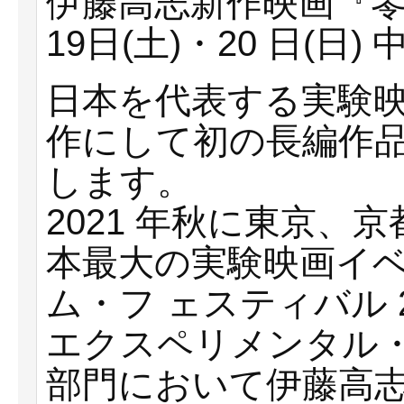
伊藤⾼志新作映画『零
19⽇(⼟)・20 ⽇(
⽇本を代表する実験映
作にして初の⻑編作
します。
2021 年秋に東京、
本最⼤の実験映画イ
ム・フ ェスティバル 
エクスペリメンタル・
部⾨において伊藤⾼