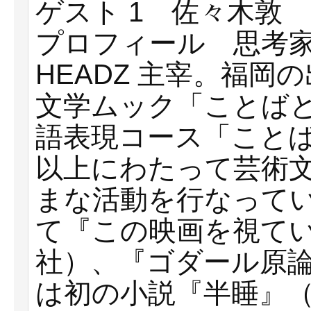
ゲスト 1 佐々⽊敦 2 
プロフィール 思考
HEADZ 主宰。福
⽂学ムック「ことばと
語表現コース「ことば
以上にわたって芸術⽂
まな活動を⾏なって
て『この映画を視てい
社）、『ゴダール原
は初の⼩説『半睡』