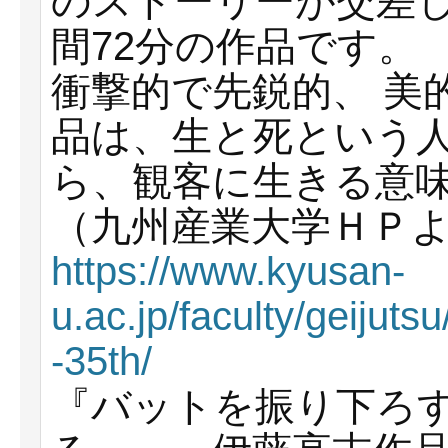
のストーリーが交差
間72分の作品です。
衝撃的で先鋭的、 美
品は、⽣と死という
ら、観客に⽣きる意味
（九州産業⼤学ＨＰ
https://www.kyusan-
u.ac.jp/faculty/geijut
-35th/
『バットを振り下ろ