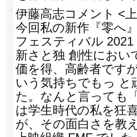
伊藤⾼志コメント <
今回私の新作『零へ
フェスティバル 202
新さと独 創性におい
価を得、⾼齢者です
いう気持ちでもっ と
た。なんと⾔っても
は学⽣時代の私を狂喜
が、その⾯⽩さを教