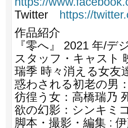
https://www.facebook
Twitter
https://twitt
作品紹介
『零へ』 2021 年/デジ
スタッフ・キャスト 
瑞季 時々消える⼥友
惑わされる初⽼の男：
彷徨う⼥：⾼橋瑞乃 
欲の幻影：シンキミコ
脚本・撮影・編集 : 伊