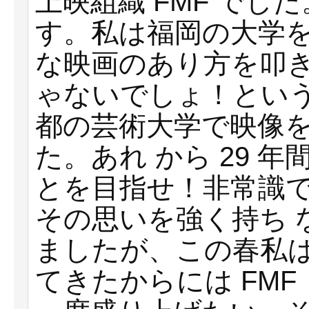
上映組織 FMF でし
す。私は福岡の⼤学
な映画のあり⽅を叩き
ゃないでしょ！とい
都の芸術⼤学で映像
た。あれ から 29 
とを⽬指せ！⾮常識
その思いを強く持ち 
ましたが、この春私
てきたからには FMF