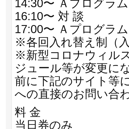
14:30〜 Ａプログラム
16:10〜 対 談
17:00〜 Ａプログラム
※各回⼊れ替え制（⼊場
※新型コロナウィル
ジュール等が変更にな
前に下記のサイト等
への直接のお問い合
料 ⾦
当日券のみ