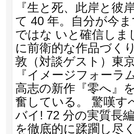
『⽣と死、此岸と彼
て 40 年。⾃分が
ではな いと確信しま
に前衛的な作品づくり
敦（対談ゲスト）東京上映
『イメージフォーラ
⾼志の新作『零へ』
奮している。 驚嘆す
バイ! 72 分の実質
を徹底的に蹂躙し尽