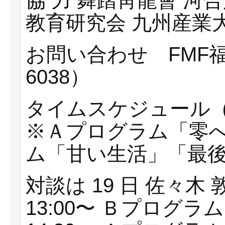
協 ⼒ 舞踏⾭⿓會 
教育研究会 九州産業
お問い合わせ FMF福岡
6038）
タイムスケジュール（1
※Ａプログラム「零へ
ム「⽢い⽣活」「最後の
対談は 19 ⽇ 佐々⽊
13:00〜 Ｂプログラム