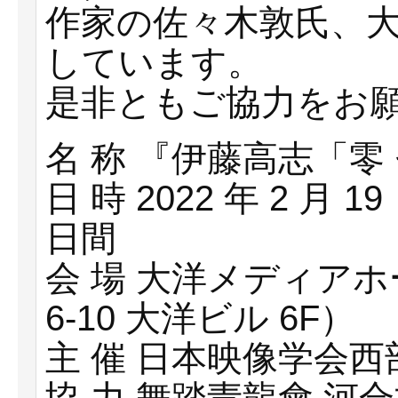
作家の佐々⽊敦⽒、
しています。
是⾮ともご協⼒をお
名 称 『伊藤⾼志「零
⽇ 時 2022 年 2 ⽉ 
⽇間
会 場 ⼤洋メディアホ
6-10 ⼤洋ビル 6F）
主 催 ⽇本映像学会⻄部