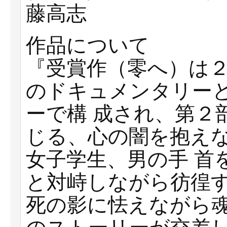
藤⾼志
作品について
『受賞作（零へ）は
のドキュメンタリー
ーで構 成され、第２
じる、⼼の闇を抱え
⼥⼦学⽣、男の⼿ ⾸
と対峙しながら彷徨
死の影に怯えながら魂