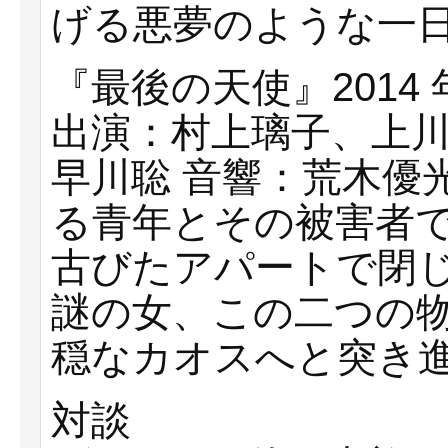
げる悪夢のような⼀
『最後の天使』2014 年
出演：村上璃⼦、上
早川聡 ⾳響：荒⽊優
る⻘年とその被害者
古びたアパートで閉じ
謎の⼥、この⼆つの
穏なカオスへと突き
対談