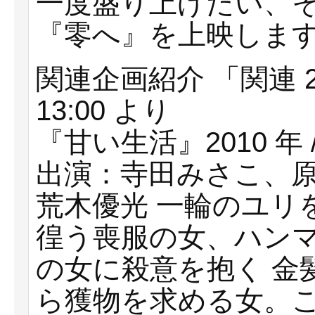
⼀度盛り上げたい、
『零へ』を上映しま
関連企画紹介 「関連 2
13:00 より
『⽢い⽣活』2010 年 
出演：寺⽥みさこ、原
荒⽊優光 ⼀輪のユリ
徨う喪服の⼥、ハン
の⼥に殺意を抱く ⾦
ら獲物を求める⼥。