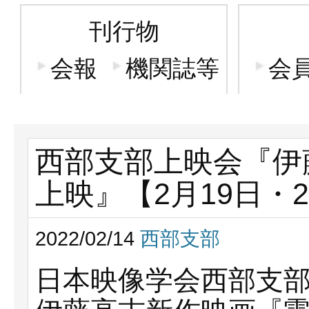
刊行物
会報
機関誌等
会
西部支部上映会『伊
上映』【2月19日・
2022/02/14
西部支部
⽇本映像学会⻄部⽀部/