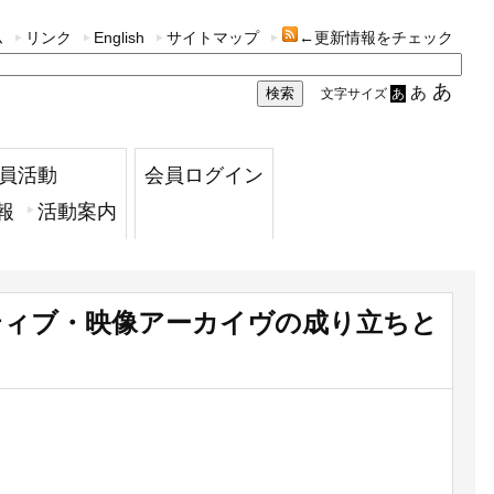
ム
リンク
English
サイトマップ
←更新情報をチェック
あ
あ
文字サイズ
あ
員活動
会員ログイン
報
活動案内
ティブ・映像アーカイヴの成り立ちと