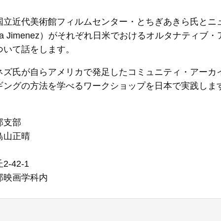
国立近代美術館フィルムセンター・とちぎあきら氏とニュ
r Mona Jimenez）がそれぞれ日米でおけるオルタナ
ついて話をします。
ネズ氏が自らアメリカで発足したコミュニティ・アーカ
ギングの方法を学べるワークショップを日本で実践しま
部支部
鳥山正晴
-42-1
部映画学科内