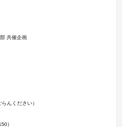
部 共催企画
ごらんください）
50）