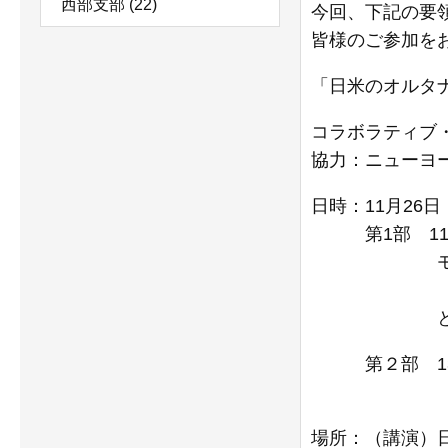
西部支部
(22)
今回、下記の要
皆様のご参加を
「日米のオルタ
コラボラティブ・
協力：ニューヨー
日時：11月26
第1部 11:0
モナ・ヒメ
とちぎあき
第２部 13:3
（コミュニ
場所：（講演）日