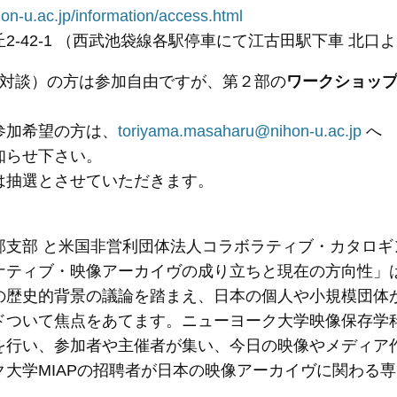
hon-u.ac.jp/information/access.html
2-42-1 （西武池袋線各駅停車にて江古田駅下車 北口
（対談）の方は参加自由ですが、第２部の
ワークショッ
参加希望の方は、
toriyama.masaharu@nihon-u.ac.jp
知らせ下さい。
は抽選とさせていただきます。
部支部 と米国非営利団体法人コラボラティブ・カタロギン
ナティブ・映像アーカイヴの成り立ちと現在の方向性」
の歴史的背景の議論を踏まえ、日本の個人や小規模団体
ついて焦点をあてます。ニューヨーク大学映像保存学科（
を行い、参加者や主催者が集い、今日の映像やメディア
ク大学MIAPの招聘者が日本の映像アーカイヴに関わる