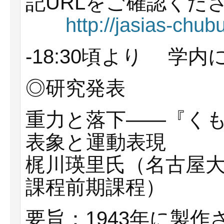
記URLをご確認くだ
http://jasias-chu
-18:30頃より 学
◎研究発表
重力と落下——『く
表象と運動表現
梶川瑛里氏（名古屋大
課程前期課程）
要旨：1943年に製