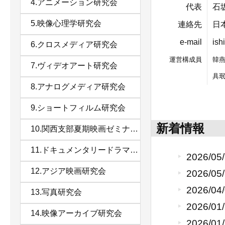
4.アニメーション研究会
代表
石
5.映像心理学研究会
連絡先
日
e-mail
ish
6.クロスメディア研究会
運営構成員
韓
7.ヴィデオアート研究会
具
8.アナログメディア研究会
9.ショートフィルム研究会
新着情報
10.関西支部夏期映画ゼミナール
11.ドキュメンタリードラマ研究会
2026/05
12.アジア映画研究会
2026/05
2026/04
13.写真研究会
2026/01
14.映像アーカイブ研究会
2026/01