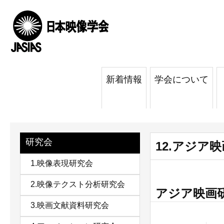
新着情報
学会について
研究会
12.アジア
1.映像表現研究会
2.映像テクスト分析研究会
アジア映画
3.映画文献資料研究会