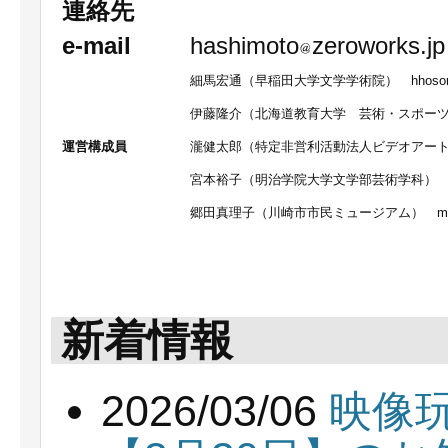
連絡先
e-mail
hashimoto
zeroworks.jp
細馬宏通（早稲田大学文学学術院） hhoso
伊藤隆介（北海道教育大学 芸術・スポーツ文化学
運営構成員
瀧健太郎（特定非営利活動法人ビデオアー
宮本裕子（明治学院大学文学部芸術学科）
郷田真理子（川崎市市民ミュージアム） marik
新着情報
2026/03/06
映像