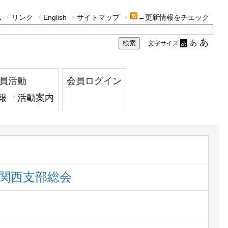
ム
リンク
English
サイトマップ
←更新情報をチェック
あ
あ
文字サイズ
あ
員活動
会員ログイン
報
活動案内
び関西支部総会