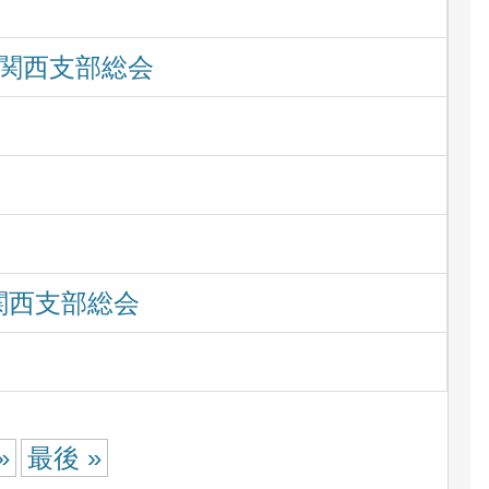
び関西支部総会
関西支部総会
»
最後 »