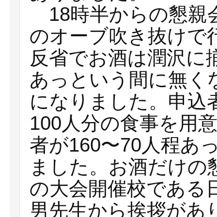
18時半からの懇親
のオーブ吹き抜けで
反省でお酒は潤沢に
あっという間に無く
になりました。申込
100人分の食事を用
者が160〜70人程
ました。お酒だけの
の大会開催校である
男先生から挨拶があ