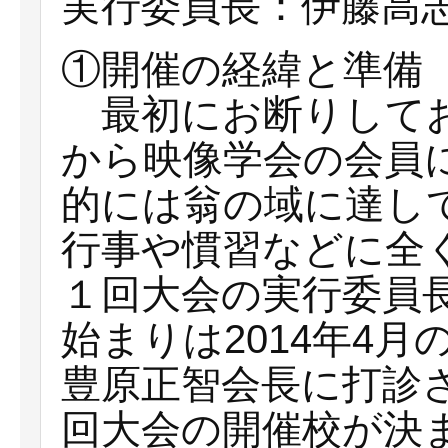
実行委員長：伊藤高
①開催の経緯と準備
最初にお断りしてお
から映像学会の会員
的には翁の域に達し
行事や慣習などに全
１回大会の実行委員
始まりは2014年4
豊原正智会長に打診
回大会の開催校が決