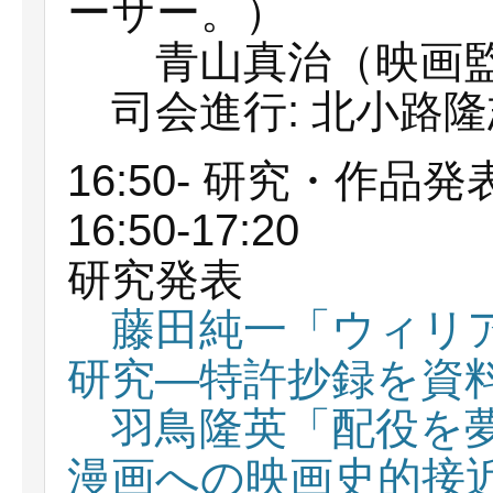
ーサー。）
青山真治（映画監
司会進行: 北小路隆
16:50- 研究・作品発
16:50-17:20
研究発表
藤田純一「ウィリ
研究―特許抄録を資
羽鳥隆英「配役を
漫画への映画史的接