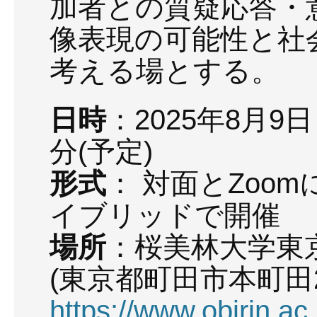
加者との質疑応答・
像表現の可能性と社
考える場とする。
日時
：2025年8月9
分(予定)
形式
： 対面とZoo
イブリッドで開催
場所
：桜美林大学東
(東京都町田市本町田26
https://www.obirin.a