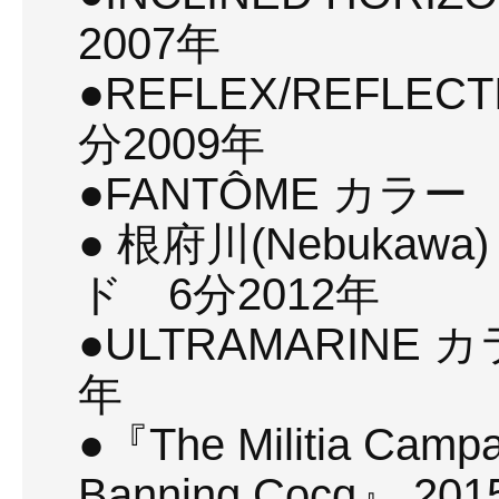
2007年
●REFLEX/REFLE
分2009年
●FANTÔME カラー
● 根府川(Nebuka
ド 6分2012年
●ULTRAMARINE
年
●『The Militia Campa
Banning Cocq』 