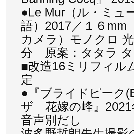
●Le Mur（ル・
語）2017／１６m
カメラ）モノクロ 
分 原案：タタラ 
■改造16ミリフィ
定
●『ブライドピーク(Br
ザ 花嫁の峰』2021年
音声別だし
波多野哲朗先生撮影