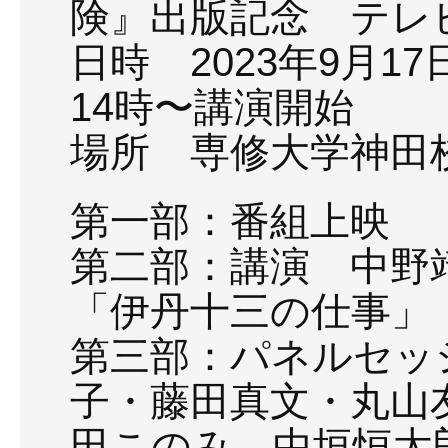
険』出版記念 テレ
日時 2023年9月1
14時〜講演開始
場所 専修大学神田校舎
第一部：番組上映
第二部：講演 中野
「伊丹十三の仕事」
第三部：パネルセッ
子・藤田真文・丸山
田このみ，中垣恒太