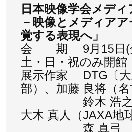
日本映像学会メディ
－映像とメディアア
覚する表現へ」
会 期 9月15日(金
土・日・祝のみ開館 1
展示作家 DTG〔大
部）、加藤 良将（
鈴木 浩之（金
大木 真人（JAXA
森 真弓 （愛