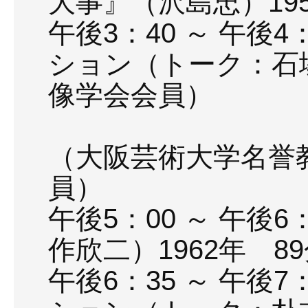
大事』（沢島忠）19
午後3：40 ～ 午後
ション（トーク：石
像学会会員）
司会進行
（大阪芸術大学名誉
員）
午後5：00 ～ 午後
作欣二）1962年 8
午後6：35 ～ 午後