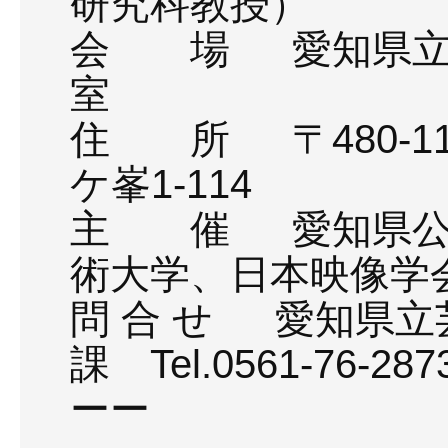
研究科教授）
会 場 愛知県立芸
室
住 所 〒480-1
ケ峯1-114
主 催 愛知県公
術大学、日本映像学
問 合 せ 愛知県
課 Tel.0561-76-287
ーー