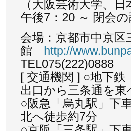
（大阪芸術大学、日
午後7：20 ～ 閉会の
会場：京都市中京区
館
http://www.bunpa
TEL075(222)0888 
[ 交通機関 ] ○地
出口から三条通を東
○阪急「烏丸駅」下車
北へ徒歩約7分
○京阪「三条駅」下