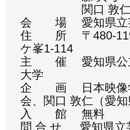
関口 敦仁（愛
会 場 愛知県立
住 所 〒480-1
ケ峯1-114
主 催 愛知県公立
大学
企 画 日本映像
会、関口 敦仁（愛
入 館 無料
問 合 せ 愛知県