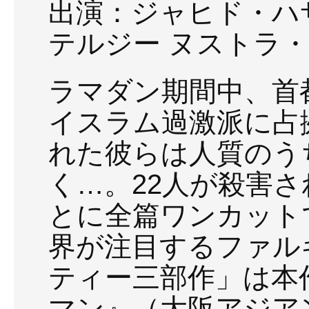
出演：ジャヒド・ハ
テルジー ヌストラ
ラマダン期間中、首
イスラム過激派に占
れた彼らは人質のう
く…。22人が殺害
とに全篇ワンカット
界が注目するファル
ティー三部作」は本
マン』（大阪アジアン