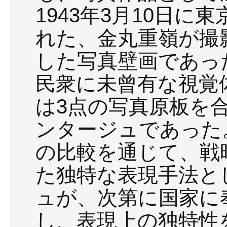
1943年3月10日
れた、金丸重嶺が撮
した写真壁画であっ
民衆に未曾有な視覚
は3点の写真原板を
ンタージュであった
の比較を通じて、戦
た独特な表現手法と
ュが、次第に国家に
し、表現上の独特性